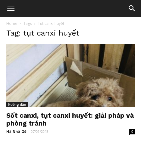
Home
Tags
Tụt canxi huyết
Tag: tụt canxi huyết
Hướng dẫn
Sốt canxi, tụt canxi huyết: giải pháp và
phòng tránh
Hà Nhà Gỗ
-
07/09/2018
0