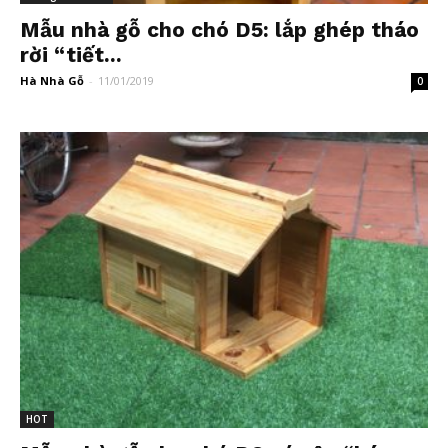
Mẫu nhà gỗ cho chó D5: lắp ghép tháo
rời “tiết...
Hà Nhà Gỗ
-
11/01/2019
0
HOT