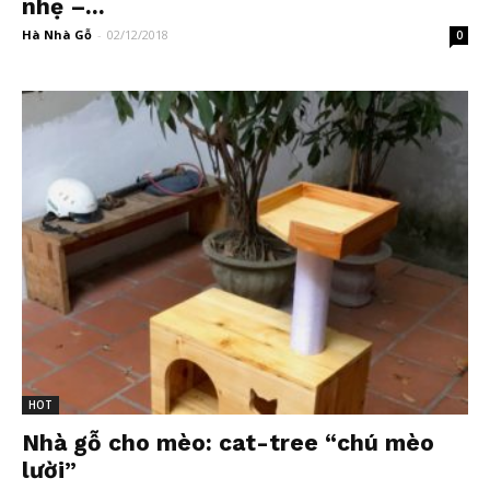
nhẹ –...
Hà Nhà Gỗ
-
02/12/2018
0
HOT
Nhà gỗ cho mèo: cat-tree “chú mèo
lười”