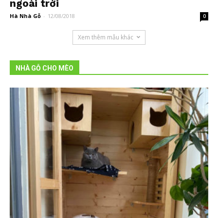
ngoài trời
Hà Nhà Gỗ
-
12/08/2018
0
Xem thêm mẫu khác
NHÀ GỖ CHO MÈO