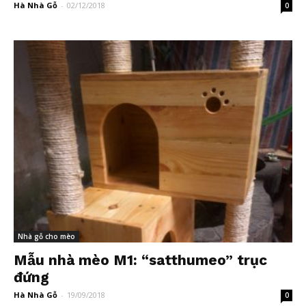
Hà Nhà Gỗ
-
02/12/2018
0
Nhà gỗ cho mèo
Mẫu nhà mèo M1: “satthumeo” trục
đứng
Hà Nhà Gỗ
-
19/09/2018
0