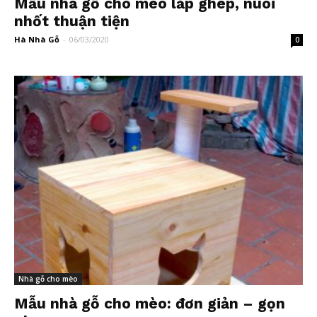
Mẫu nhà gỗ cho mèo lắp ghép, nuôi
nhốt thuận tiện
Hà Nhà Gỗ
-
06/03/2020
0
Nhà gỗ cho mèo
Mẫu nhà gỗ cho mèo: đơn giản – gọn