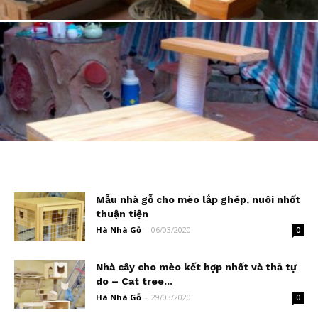
NHÀ GỖ CHO MÈO
Nhà gỗ cho mèo: cat-tree “chú mèo lười”
NHÀ GỖ CHO MÈO
Mẫu nhà gỗ cho mèo: đơn giản – gọn nhẹ – ấm áp
Mẫu nhà gỗ cho mèo lắp ghép, nuôi nhốt
thuận tiện
Hà Nhà Gỗ
-
06/03/2020
0
Nhà cây cho mèo kết hợp nhốt và thả tự
do – Cat tree...
Hà Nhà Gỗ
-
29/03/2020
0