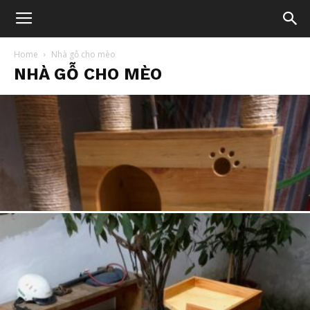
Home
Nhà gỗ cho mèo
NHÀ GỖ CHO MÈO
NHÀ GỖ CHO MÈO
Mẫu nhà mèo M1: “satthumeo” trục đứng