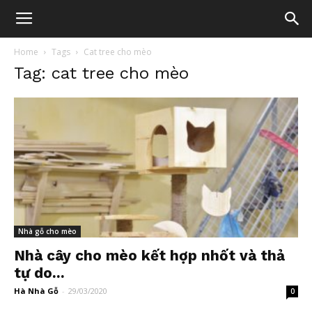
Home
Tags
Cat tree cho mèo
Tag: cat tree cho mèo
Nhà gỗ cho mèo
Nhà cây cho mèo kết hợp nhốt và thả
tự do...
Hà Nhà Gỗ
-
29/03/2020
0